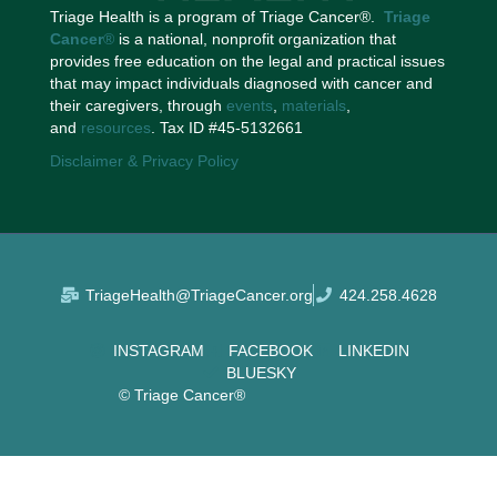
Triage Health is a program of Triage Cancer®.
Triage
Cancer
®
is a national, nonprofit organization that
provides free education on the legal and practical issues
that may impact individuals diagnosed with cancer and
their caregivers, through
events
,
materials
,
and
resources
. Tax ID #45-5132661
Disclaimer & Privacy Policy
TriageHealth@TriageCancer.org
424.258.4628
INSTAGRAM
FACEBOOK
LINKEDIN
BLUESKY
© Triage Cancer®