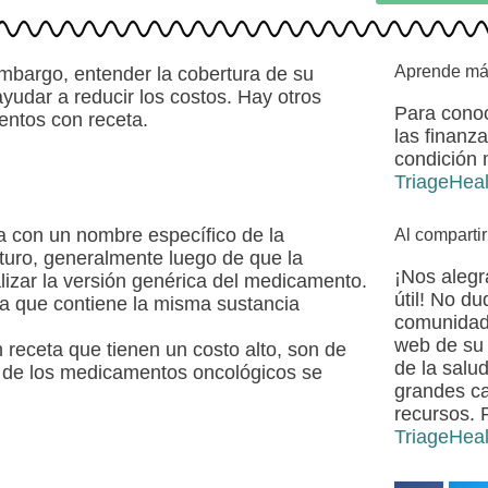
Aprende m
mbargo, entender la cobertura de su
yudar a reducir los costos. Hay otros
Para conoc
entos con receta.
las finanz
condición 
TriageHeal
a con un nombre específico de la
Al compartir
uro, generalmente luego de que la
¡Nos alegr
izar la versión genérica del medicamento.
útil! No d
a que contiene la misma sustancia
comunidade
web de su 
receta que tienen un costo alto, son de
de la salu
 de los medicamentos oncológicos se
grandes c
recursos. P
TriageHeal