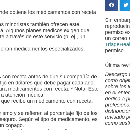
donde obtiene los medicamentos con receta
Sin embarg
as minoristas también ofrecen este
reproducirs
asa. Algunos planes médicos exigen que
permiso ex
a través de este servicio (p. ej., un
un correo 
.
TriageHea
cionan medicamentos especializados.
permiso.
Última rev
Descargo d
 con receta antes de que su compañía de
como objet
fijo en dólares que debe pagar cada año.
sobre los 
para medicamentos con receta. * Nota: Este
en el ente
ara atención médica.
dedica a p
z que recibe un medicamento con receta.
profesiona
distribuci
ismo y se refieren al porcentaje fijo de los
revisado p
seguro. Según el tipo de medicamento, es
como susti
un copago.