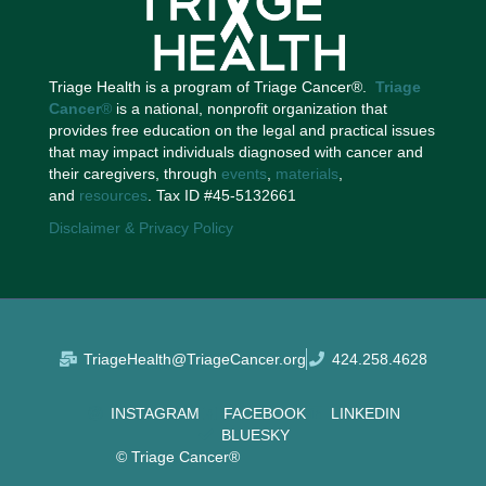
Triage Health is a program of Triage Cancer®.
Triage
Cancer
®
is a national, nonprofit organization that
provides free education on the legal and practical issues
that may impact individuals diagnosed with cancer and
their caregivers, through
events
,
materials
,
and
resources
. Tax ID #45-5132661
Disclaimer & Privacy Policy
TriageHealth@TriageCancer.org
424.258.4628
INSTAGRAM
FACEBOOK
LINKEDIN
BLUESKY
© Triage Cancer®