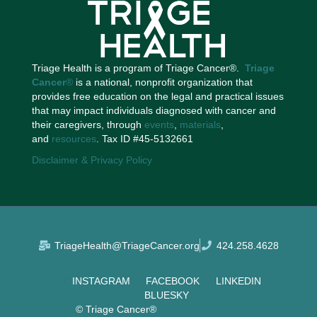
Triage Health is a program of Triage Cancer®.
Triage
Cancer
®
is a national, nonprofit organization that
provides free education on the legal and practical issues
that may impact individuals diagnosed with cancer and
their caregivers, through
events
,
materials
,
and
resources
. Tax ID #45-5132661
Disclaimer & Privacy Policy
TriageHealth@TriageCancer.org
424.258.4628
INSTAGRAM
FACEBOOK
LINKEDIN
BLUESKY
© Triage Cancer®