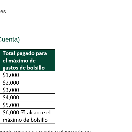
mes
Cuenta)