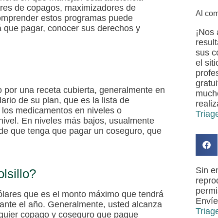
res de copagos
,
maximizadores de
Al com
omprender estos programas puede
rá que pagar, conocer sus derechos y
¡Nos 
resul
sus c
el si
profe
gratu
lo por una receta cubierta, generalmente en
mucho
rio de su plan, que es la lista de
realiz
 los medicamentos en niveles o
Triag
 nivel. En niveles más bajos, usualmente
uede que tenga que pagar un coseguro, que
Sin e
lsillo?
reprod
permi
 dólares que es el monto máximo que tendrá
Envíe
rante el año. Generalmente, usted alcanza
Triag
lquier copago y coseguro que pague