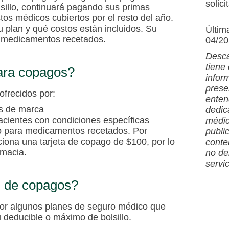
solici
sillo, continuará pagando sus primas
os médicos cubiertos por el resto del año.
u plan y qué costos están incluidos. Su
Últim
a medicamentos recetados.
04/2
Desca
tiene
ara copagos?
infor
prese
ofrecidos por:
enten
s de marca
dedic
cientes con condiciones específicas
médic
lo para medicamentos recetados. Por
publi
ciona una tarjeta de copago de $100, por lo
conte
rmacia.
no de
servi
 de copagos?
por algunos planes de seguro médico que
 deducible o máximo de bolsillo.