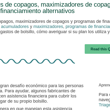
es de copagos, maximizadores de copa
financiamiento alternativos
copagos, maximizadores de copagos y programas de finan
,
acumuladores
y
maximizadores
,
programas de financiam
astos de bolsillo, cómo averiguar si su plan los utiliza 
Read this 
Apren
 gran desafío económico para las personas
a. Para ayudar, algunos fabricantes de
Para 
en asistencia financiera para cubrir los
naveg
ar de su propio bolsillo.
Triag
nera en que manejan esta asistencia