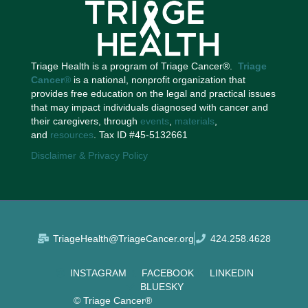
Triage Health is a program of Triage Cancer®.
Triage
Cancer
®
is a national, nonprofit organization that
provides free education on the legal and practical issues
that may impact individuals diagnosed with cancer and
their caregivers, through
events
,
materials
,
and
resources
. Tax ID #45-5132661
Disclaimer & Privacy Policy
TriageHealth@TriageCancer.org
424.258.4628
INSTAGRAM
FACEBOOK
LINKEDIN
BLUESKY
© Triage Cancer®