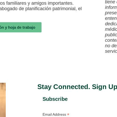
tiene
los familiares y amigos importantes.
infor
bogado de planificación patrimonial, el
prese
enten
dedic
ón y hoja de trabajo
médic
publi
conte
no de
servi
Stay Connected. Sign Up
Subscribe
*
Email Address