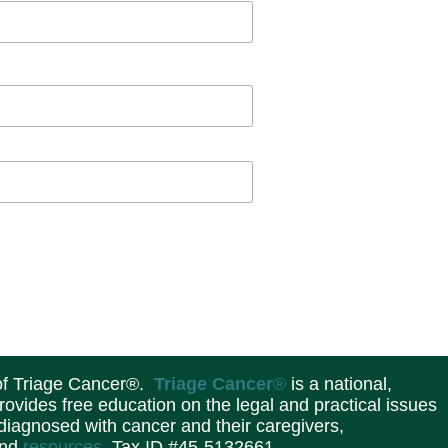
 of Triage Cancer®.
Triage Cancer
®
is a national,
provides free education on the legal and practical issues
 diagnosed with cancer and their caregivers,
and
resources
. Tax ID #45-5132661