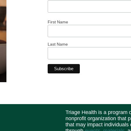
First Name
Last Name
Triage Health is a program
nonprofit organization that 
that may impact individuals
through
events
,
materials
, 