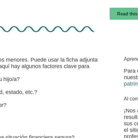
Read this
Apren
jos menores. Puede usar la ficha adjunta
quí hay algunos factores clave para
Para 
nues
 hijo/a?
patri
, estado, etc.?
Al com
or?
¡Nos 
resul
sus c
el si
profe
una situación financiera segura?